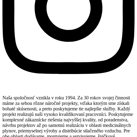
Naša spoločnosť vznikla v roku 1994. Za 30 rokov svojej činnosti
máme za sebou rôzne náročné projekty, vďaka ktorým sme získali
bohaté skúsenosti, a preto poskytujeme tie najlepšie služby. Každý
projekt realizujú naši vysoko kvalifikovaní pracovníci. Poskytujeme
komplexné zákaznícke riešenia najvyššej kvality, od poradenstva,
návrhu projektov až po samotnú realizáciu v oblasti medicinálnych
plynov, priemyselnej výroby a distribúcie stlačeného vzduchu. Pre
obe oblasti dodávame, montujeme a servisujeme špičkové