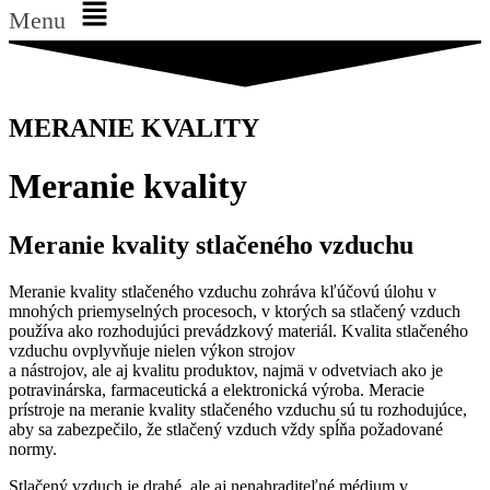
Menu
MERANIE KVALITY
Meranie kvality
Meranie kvality stlačeného vzduchu
Meranie kvality stlačeného vzduchu zohráva kľúčovú úlohu v
mnohých priemyselných procesoch, v ktorých sa stlačený vzduch
používa ako rozhodujúci prevádzkový materiál. Kvalita stlačeného
vzduchu ovplyvňuje nielen výkon strojov
a nástrojov, ale aj kvalitu produktov, najmä v odvetviach ako je
potravinárska, farmaceutická a elektronická výroba. Meracie
prístroje na meranie kvality stlačeného vzduchu sú tu rozhodujúce,
aby sa zabezpečilo, že stlačený vzduch vždy spĺňa požadované
normy.
Stlačený vzduch je drahé, ale aj nenahraditeľné médium v ​​